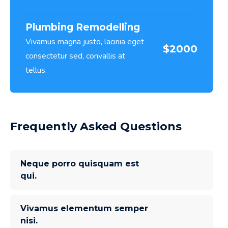
Plumbing Remodelling
Vivamus magna justo, lacinia eget
$2000
consectetur sed, convallis at
tellus.
Frequently Asked Questions
Neque porro quisquam est
qui.
Vivamus elementum semper
nisi.