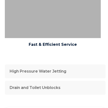
porttitor eu, consequat vitae, eleifend ac, enim.
Aliquam lorem ante, dapibus in, viverra quis, feugiat
a, tellus
Fast & Efficient Service
High Pressure Water Jetting
Drain and Toilet Unblocks